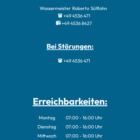
Wassermeister
Roberto
Sülflohn
Wassermeister 
+49 4536 471
+49 4536 8427
Bei Störungen:
+49 4536 471
Erreichbarkeiten:
Montag
07:00
-
16:00
Uhr
Von 07:00 bis 16:00 Uhr
Dienstag
07:00
-
16:00
Uhr
Von 07:00 bis 16:00 Uhr
Mittwoch
07:00
-
16:00
Uhr