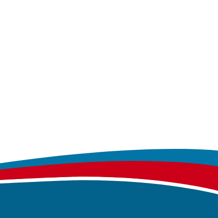
Erklärung zur Barrierefreiheit
rwerk
Vorstand
Formulare
Suche
ationen
Das Wasserwerk
und Tarife
Der Zweckverband
qualität
efreiheit
Feedback-Formular