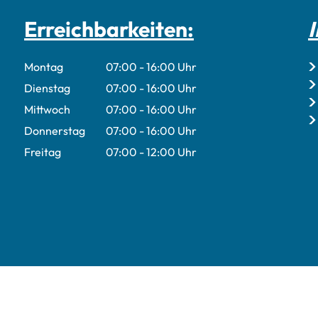
Erreichbarkeiten:
I
r Roberto Sülflohn
Montag
07:00
-
16:00
Uhr
Von 07:00 bis 16:00 Uhr
Dienstag
07:00
-
16:00
Uhr
Von 07:00 bis 16:00 Uhr
Mittwoch
07:00
-
16:00
Uhr
Von 07:00 bis 16:00 Uhr
Donnerstag
07:00
-
16:00
Uhr
Von 07:00 bis 16:00 Uhr
Freitag
07:00
-
12:00
Uhr
Von 07:00 bis 12:00 Uhr