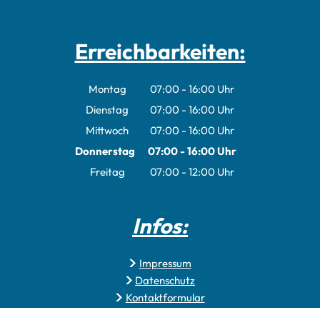
Erreichbarkeiten:
Montag
07:00
-
16:00
Uhr
Von 07:00 bis 16:00 Uhr
Dienstag
07:00
-
16:00
Uhr
Von 07:00 bis 16:00 Uhr
Mittwoch
07:00
-
16:00
Uhr
Von 07:00 bis 16:00 Uhr
Donnerstag
07:00
-
16:00
Uhr
Von 07:00 bis 16:00 Uhr
Freitag
07:00
-
12:00
Uhr
Von 07:00 bis 12:00 Uhr
Infos:
Impressum
Datenschutz
Kontaktformular
Erklärung zur Barrierefreiheit