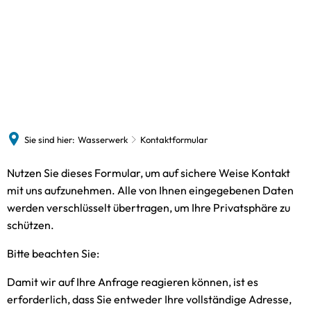
Wasserwerk
Vorstand
Formulare
Informationen
Das 
Preise und Tarife
Der 
Wasserqualität
Sie sind hier:
Wasserwerk
Kontaktformular
Barrierefreiheit
Kontaktformular
Nutzen Sie dieses Formular, um auf sichere Weise Kontakt
Feed
mit uns aufzunehmen. Alle von Ihnen eingegebenen Daten
werden verschlüsselt übertragen, um Ihre Privatsphäre zu
schützen.
Bitte beachten Sie:
Damit wir auf Ihre Anfrage reagieren können, ist es
erforderlich, dass Sie entweder Ihre vollständige Adresse,