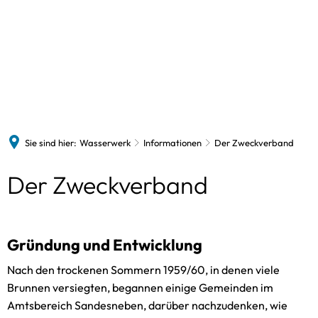
Wasserwerk
Vorstand
Formulare
Informationen
Das 
Preise und Tarife
Der 
Wasserqualität
Sie sind hier:
Wasserwerk
Informationen
Der Zweckverband
Barrierefreiheit
Der Zweckverband
Feed
Gründung und Entwicklung
Nach den trockenen Sommern 1959/60, in denen viele
Brunnen versiegten, begannen einige Gemeinden im
Amtsbereich Sandesneben, darüber nachzudenken, wie