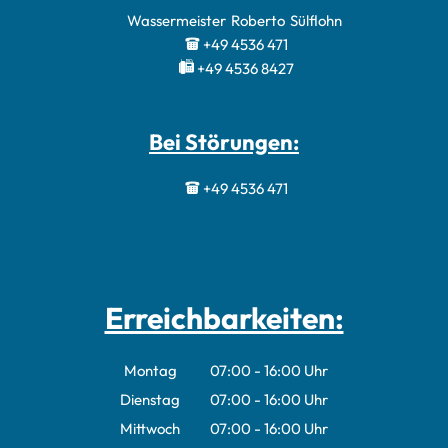
Wassermeister
Roberto
Sülflohn
Wassermeister 
+49 4536 471
+49 4536 8427
Bei Störungen:
+49 4536 471
Erreichbarkeiten:
Montag
07:00
-
16:00
Uhr
Von 07:00 bis 16:00 Uhr
Dienstag
07:00
-
16:00
Uhr
Von 07:00 bis 16:00 Uhr
Mittwoch
07:00
-
16:00
Uhr