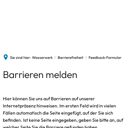
Wasserwerk
Vorstand
Formulare
Informationen
Das 
Preise und Tarife
Der 
Wasserqualität
Sie sind hier:
Wasserwerk
Barrierefreiheit
Feedback-Formular
Barrierefreiheit
Feedback-
Barrieren melden
Feed
Formular
Hier können Sie uns auf Barrieren auf unserer
Internetpräsenz hinweisen. Im ersten Feld wird in vielen
Fällen automatisch die Seite eingefügt, auf der Sie sich
befinden. Ist keine Seite eingegeben, geben Sie bitte an, auf
welcher Seite Sie die Barriere gefunden haben.