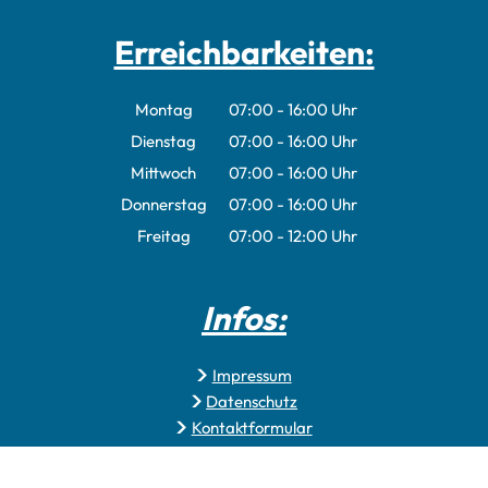
Erreichbarkeiten:
Montag
07:00
-
16:00
Uhr
Von 07:00 bis 16:00 Uhr
Dienstag
07:00
-
16:00
Uhr
Von 07:00 bis 16:00 Uhr
Mittwoch
07:00
-
16:00
Uhr
Von 07:00 bis 16:00 Uhr
Donnerstag
07:00
-
16:00
Uhr
Von 07:00 bis 16:00 Uhr
Freitag
07:00
-
12:00
Uhr
Von 07:00 bis 12:00 Uhr
Infos:
Impressum
Datenschutz
Kontaktformular
Erklärung zur Barrierefreiheit