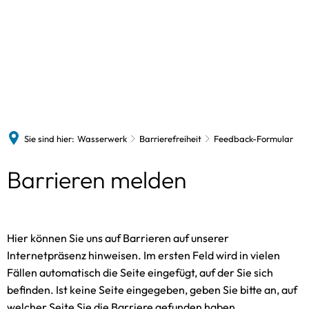
Wasserwerk
Vorstand
Formulare
Informationen
Das 
Preise und Tarife
Der 
Wasserqualität
Sie sind hier:
Wasserwerk
Barrierefreiheit
Feedback-Formular
Barrierefreiheit
Feedback-
Barrieren melden
Feed
Formular
Hier können Sie uns auf Barrieren auf unserer
Internetpräsenz hinweisen. Im ersten Feld wird in vielen
Fällen automatisch die Seite eingefügt, auf der Sie sich
befinden. Ist keine Seite eingegeben, geben Sie bitte an, auf
welcher Seite Sie die Barriere gefunden haben.