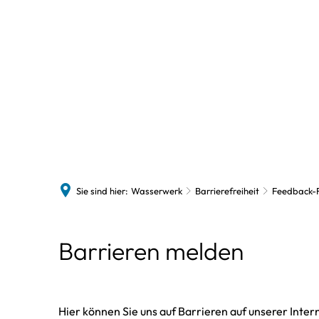
Sie sind hier:
Wasserwerk
Barrierefreiheit
Feedback-
Feedback-
Barrieren melden
Formular
Hier können Sie uns auf Barrieren auf unserer Inter