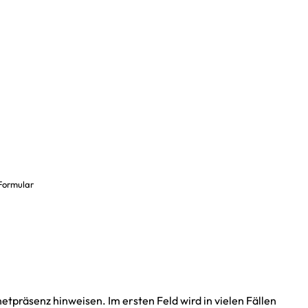
Wasse
Inform
Preise 
Wasser
Formular
Barrier
netpräsenz hinweisen. Im ersten Feld wird in vielen Fällen