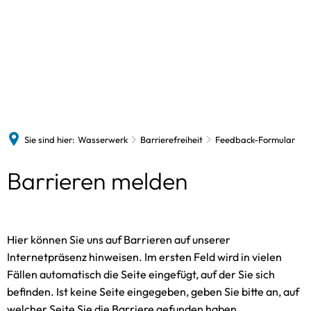
Wasserwerk
Vorstand
Formulare
Informationen
Das 
Preise und Tarife
Der 
Wasserqualität
Sie sind hier:
Wasserwerk
Barrierefreiheit
Feedback-Formular
Barrierefreiheit
Feedback-
Barrieren melden
Feed
Formular
Hier können Sie uns auf Barrieren auf unserer
Internetpräsenz hinweisen. Im ersten Feld wird in vielen
Fällen automatisch die Seite eingefügt, auf der Sie sich
befinden. Ist keine Seite eingegeben, geben Sie bitte an, auf
welcher Seite Sie die Barriere gefunden haben.