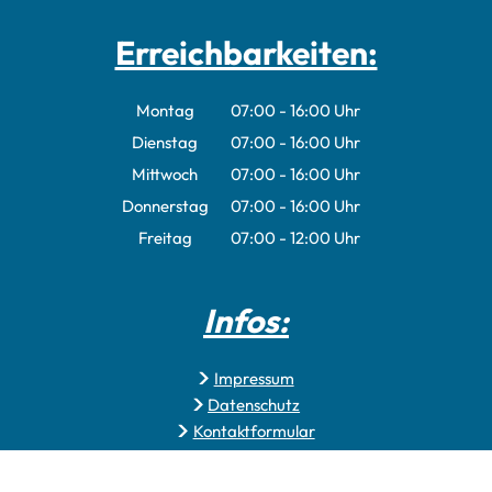
Erreichbarkeiten:
Montag
07:00
-
16:00
Uhr
Von 07:00 bis 16:00 Uhr
Dienstag
07:00
-
16:00
Uhr
Von 07:00 bis 16:00 Uhr
Mittwoch
07:00
-
16:00
Uhr
Von 07:00 bis 16:00 Uhr
Donnerstag
07:00
-
16:00
Uhr
Von 07:00 bis 16:00 Uhr
Freitag
07:00
-
12:00
Uhr
Von 07:00 bis 12:00 Uhr
Infos:
Impressum
Datenschutz
Kontaktformular
Erklärung zur Barrierefreiheit