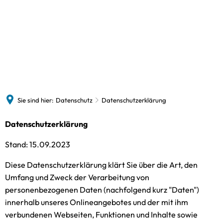
Wasserwerk
Vorstand
Formulare
Informationen
Das 
Preise und Tarife
Der 
Wasserqualität
Sie sind hier:
Datenschutz
Datenschutzerklärung
Barrierefreiheit
Datenschutzerklärung
Datenschutzerklärung
Feed
Stand: 15.09.2023
Diese Datenschutzerklärung klärt Sie über die Art, den
Umfang und Zweck der Verarbeitung von
personenbezogenen Daten (nachfolgend kurz "Daten")
innerhalb unseres Onlineangebotes und der mit ihm
verbundenen Webseiten, Funktionen und Inhalte sowie