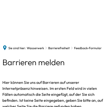
Wasserwerk
Vorstand
Formulare
Informationen
Das 
Preise und Tarife
Der 
Wasserqualität
Sie sind hier:
Wasserwerk
Barrierefreiheit
Feedback-Formular
Barrierefreiheit
Feedback-
Barrieren melden
Feed
Formular
Hier können Sie uns auf Barrieren auf unserer
Internetpräsenz hinweisen. Im ersten Feld wird in vielen
Fällen automatisch die Seite eingefügt, auf der Sie sich
befinden. Ist keine Seite eingegeben, geben Sie bitte an, auf
welcher Seite Sie die Barriere gefunden haben.