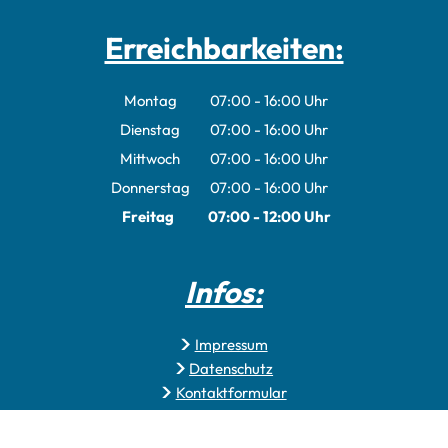
Erreichbarkeiten:
Montag
07:00
-
16:00
Uhr
Von 07:00 bis 16:00 Uhr
Dienstag
07:00
-
16:00
Uhr
Von 07:00 bis 16:00 Uhr
Mittwoch
07:00
-
16:00
Uhr
Von 07:00 bis 16:00 Uhr
Donnerstag
07:00
-
16:00
Uhr
Von 07:00 bis 16:00 Uhr
Freitag
07:00
-
12:00
Uhr
Von 07:00 bis 12:00 Uhr
Infos:
Impressum
Datenschutz
Kontaktformular
Erklärung zur Barrierefreiheit